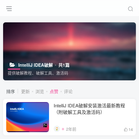
IntelliJ IDEA破解
共1篇
提供破解教程、破解工具、激活码
排序
更新
浏览
点赞
评论
IntelliJ IDEA破解安装激活最新教程
（附破解工具及激活码）
2年前
14