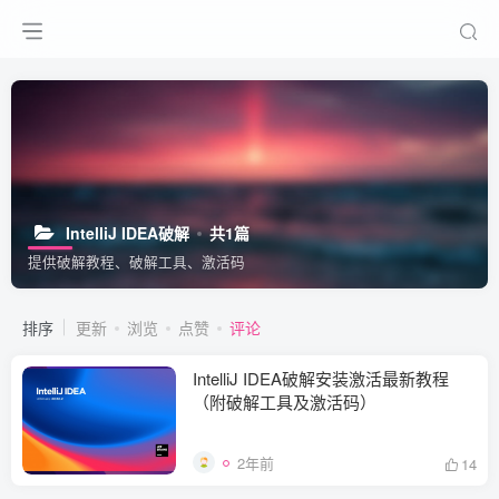
IntelliJ IDEA破解
共1篇
提供破解教程、破解工具、激活码
排序
更新
浏览
点赞
评论
IntelliJ IDEA破解安装激活最新教程
（附破解工具及激活码）
2年前
14